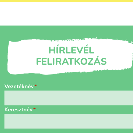
HÍRLEVÉL
FELIRATKOZÁS
Név
*
Vezetéknév
Keresztnév