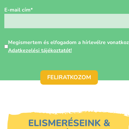
E-mail cím
*
Személyes
Megismertem és elfogadom a hírlevélre vonatko
adatok
Adatkezelési tájékoztatót!
védelme
*
ELISMERÉSEINK &