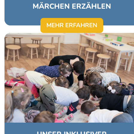
MÄRCHEN ERZÄHLEN
MEHR ERFAHREN
Der Kindergarten Pendula ist eine offene,
einladende, kreative Werkstatt in der jedes
Kind in seinem eigenen Rhythmus, seinen
eigenen Weg gehend Teil der
Gemeinschaft sein kann. Im Mittelpunkt
unserer Pädagogik steht das Kind als
individuelle, sich entwickelnde
Persönlichkeit. Wir wenden uns mit
inklusiver Weltsicht Familien und Kindern
zu. Das zentrale Element unseres