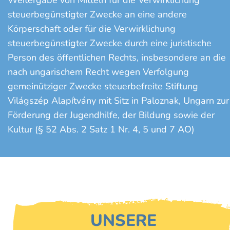
Weitergabe von Mitteln für die Verwirklichung
steuerbegünstigter Zwecke an eine andere
Körperschaft oder für die Verwirklichung
steuerbegünstigter Zwecke durch eine juristische
Person des öffentlichen Rechts, insbesondere an die
nach ungarischem Recht wegen Verfolgung
gemeinütziger Zwecke steuerbefreite Stiftung
Világszép Alapítvány mit Sitz in Paloznak, Ungarn zur
Förderung der Jugendhilfe, der Bildung sowie der
Kultur (§ 52 Abs. 2 Satz 1 Nr. 4, 5 und 7 AO)
UNSERE