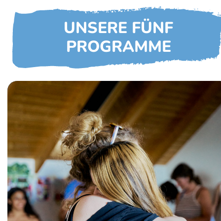
UNSERE FÜNF
PROGRAMME
Unsere ehrenamtlichen und
hauptberuflichen Mentoren begleiten die
Kinder langfristig mittels persönlichen
Treffen, Gesprächen und gemeinsamen
Unternehmungen und helfen ihnen, auf
ihrem eigenen Weg voran zu kommen.
Neben jedem Kind steht ein Erwachsener,
der nur auf ihn achtet.