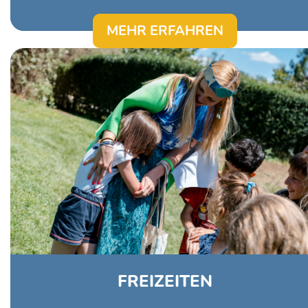
MEHR ERFAHREN
In unserem Märchenzentrum in Paloznak
organisieren wir Sommerfreizeiten für
unsere Kinder und Jugendliche aus
staatlicher Obhut. Ziel unserer Freizeiten
ist es, dass jedes Kind, entsprechend
seines Lebensalters und Interessen,
Unterstützung erfährt.
FREIZEITEN