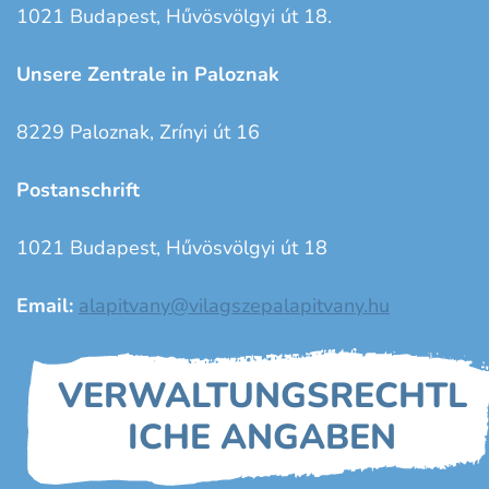
1021 Budapest, Hűvösvölgyi út 18.
Unsere Zentrale in Paloznak
8229 Paloznak, Zrínyi út 16
Postanschrift
1021 Budapest, Hűvösvölgyi út 18
Email:
alapitvany@vilagszepalapitvany.hu
VERWALTUNGSRECHTL
ICHE ANGABEN