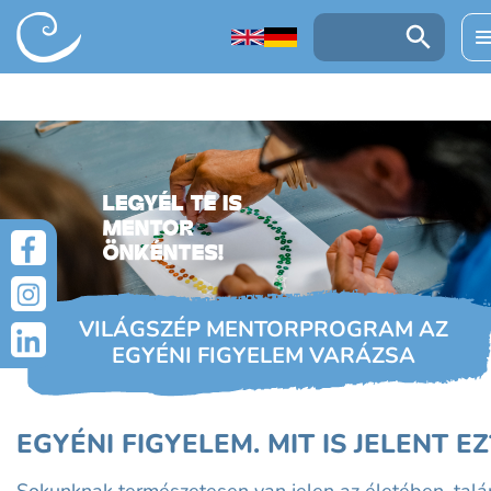
UGRÁS A TARTALOMRA
Keresés:
VILÁGSZÉP MENTORPROGRAM AZ
EGYÉNI FIGYELEM VARÁZSA
EGYÉNI FIGYELEM. MIT IS JELENT EZ
Sokunknak természetesen van jelen az életében, talá