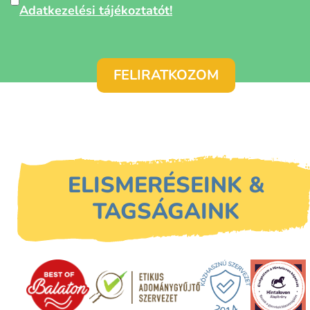
adatok
Adatkezelési tájékoztatót!
védelme
*
ELISMERÉSEINK &
TAGSÁGAINK