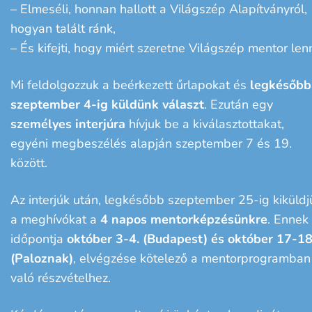
– Elmeséli, honnan hallott a Világszép Alapítványról,
hogyan talált ránk,
– És kifejti, hogy miért szeretne Világszép mentor lenn
Mi feldolgozzuk a beérkezett űrlapokat és
legkésőbb
szeptember 4-ig küldünk választ
. Ezután egy
személyes interjúra
hívjuk be a kiválasztottakat,
egyéni megbeszélés alapján szeptember 7 és 19.
között.
Az interjúk után, legkésőbb szeptember 25-ig kiküldj
a meghívókat a
4 napos mentorképzésünkre
. Ennek
időpontja
október 3-4. (Budapest) és október 17-18
(Paloznak)
, elvégzése kötelező a mentorprogramban
való részvételhez.