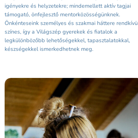
igényekre és helyzetekre; mindemellett aktív tagjai
támogató, önfejlesztő mentorközösségünknek.
Önkénteseink személyes és szakmai háttere rendkívü
színes, így a Világszép gyerekek és fiatalok a
legkülönbözőbb lehetőségekkel, tapasztalatokkal,
készségekkel ismerkedhetnek meg.