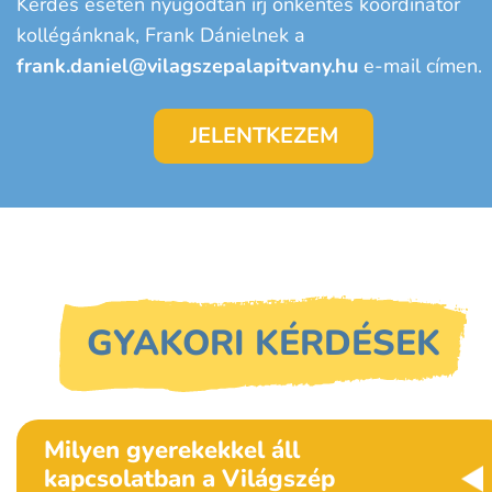
Kérdés esetén nyugodtan írj önkéntes koordinátor
kollégánknak, Frank Dánielnek a
frank.daniel@vilagszepalapitvany.hu
e-mail címen.
JELENTKEZEM
GYAKORI KÉRDÉSEK
Milyen gyerekekkel áll
kapcsolatban a Világszép