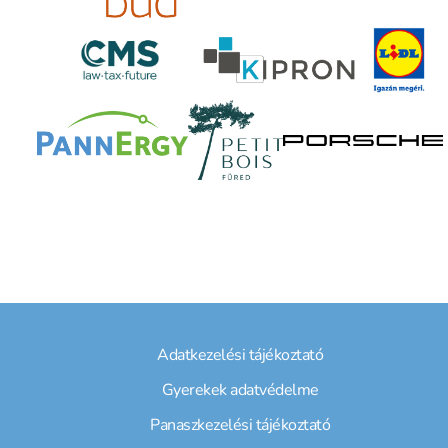
Adatkezelési tájékoztató
Gyerekek adatvédelme
Panaszkezelési tájékoztató