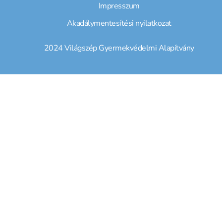
Impresszum
Akadálymentesítési nyilatkozat
2024 Világszép Gyermekvédelmi Alapítvány