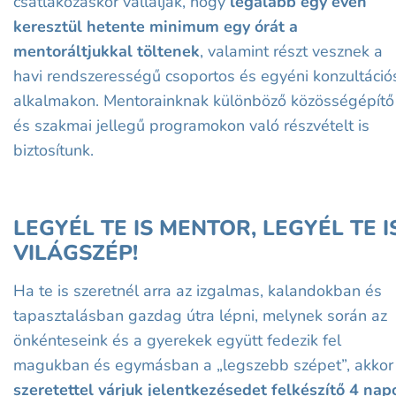
csatlakozáskor vállalják, hogy
legalább egy éven
keresztül hetente minimum egy órát a
mentoráltjukkal töltenek
, valamint részt vesznek a
havi rendszerességű csoportos és egyéni konzultáció
alkalmakon. Mentorainknak különböző közösségépítő
és szakmai jellegű programokon való részvételt is
biztosítunk.
LEGYÉL TE IS MENTOR, LEGYÉL TE I
VILÁGSZÉP!
Ha te is szeretnél arra az izgalmas, kalandokban és
tapasztalásban gazdag útra lépni, melynek során az
önkénteseink és a gyerekek együtt fedezik fel
magukban és egymásban a „legszebb szépet”, akkor
szeretettel várjuk jelentkezésedet felkészítő 4 nap