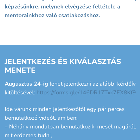
képzésünkre, melynek elvégzése feltétele a
mentorainkhoz való csatlakozáshoz.
JELENTKEZÉS ÉS KIVÁLASZTÁS
MENETE
Augusztus 24-ig
lehet jelentkezni az alábbi kérdőív
kitöltésével:
https://forms.gle/146DR17Txk7EX8Kf9
Ide várunk minden jelentkezőtől egy pár perces
bemutatkozó videót, amiben:
– Néhány mondatban bemutatkozik, mesél magáról,
mit érdemes tudni,