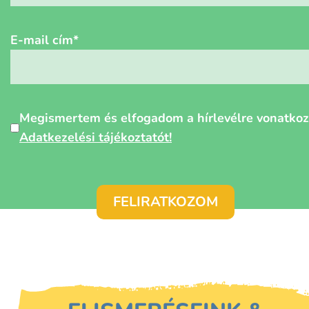
E-mail cím
*
Személyes
Megismertem és elfogadom a hírlevélre vonatko
adatok
Adatkezelési tájékoztatót!
védelme
*