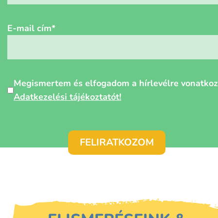
E-mail cím
*
Személyes
Megismertem és elfogadom a hírlevélre vonatko
adatok
Adatkezelési tájékoztatót!
védelme
*