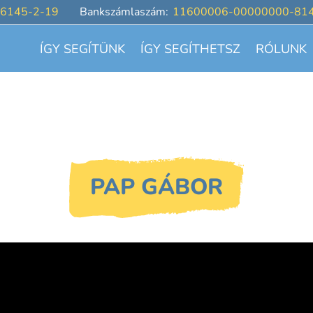
6145-2-19
Bankszámlaszám:
11600006-00000000-81
ÍGY SEGÍTÜNK
ÍGY SEGÍTHETSZ
RÓLUNK
PAP GÁBOR