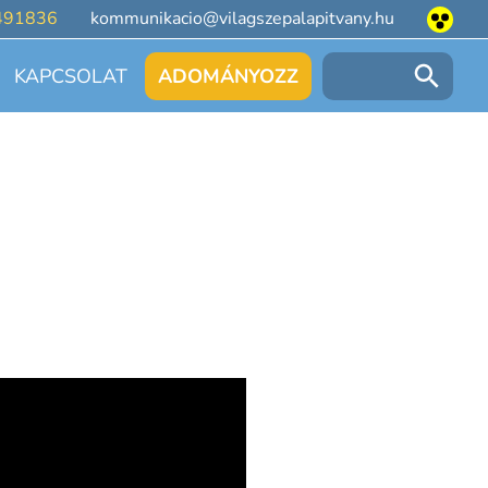
491836
kommunikacio@vilagszepalapitvany.hu
KAPCSOLAT
ADOMÁNYOZZ
Keresés: