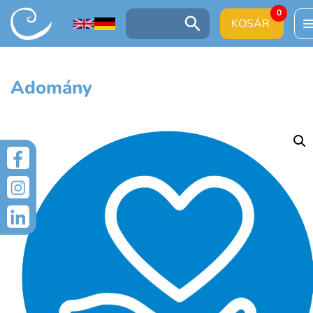
0
UGRÁS A TARTALOMRA
KOSÁR
Keresés:
Adomány