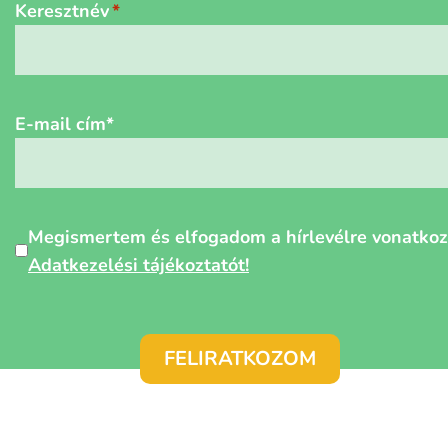
Keresztnév
E-mail cím
*
Személyes
Megismertem és elfogadom a hírlevélre vonatko
adatok
Adatkezelési tájékoztatót!
védelme
*