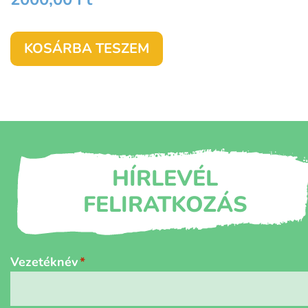
KOSÁRBA TESZEM
HÍRLEVÉL
FELIRATKOZÁS
Név
*
Vezetéknév