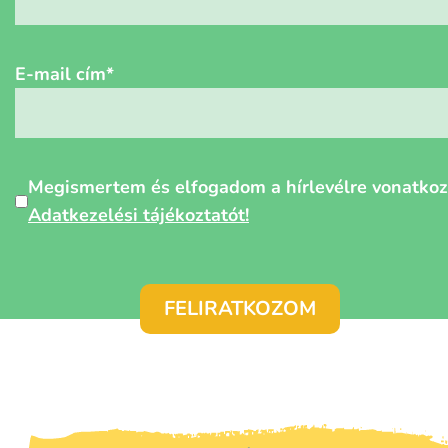
E-mail cím
*
Személyes
Megismertem és elfogadom a hírlevélre vonatko
adatok
Adatkezelési tájékoztatót!
védelme
*