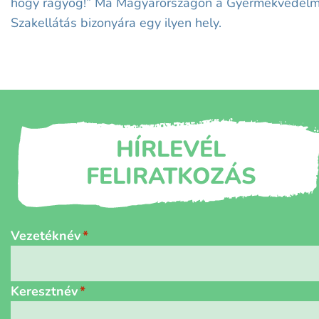
hogy ragyog!” Ma Magyarországon a Gyermekvedélm
Szakellátás bizonyára egy ilyen hely.
HÍRLEVÉL
FELIRATKOZÁS
Név
*
Vezetéknév
Keresztnév