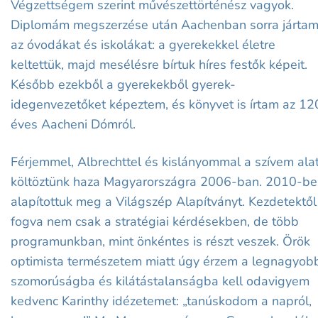
Végzettségem szerint művészettörténész vagyok.
Diplomám megszerzése után Aachenban sorra járta
az óvodákat és iskolákat: a gyerekekkel életre
keltettük, majd mesélésre bírtuk híres festők képeit.
Később ezekből a gyerekekből gyerek-
idegenvezetőket képeztem, és könyvet is írtam az 1
éves Aacheni Dómról.
Férjemmel, Albrechttel és kislányommal a szívem alat
költöztünk haza Magyarországra 2006-ban. 2010-be
alapítottuk meg a Világszép Alapítványt. Kezdetektől
fogva nem csak a stratégiai kérdésekben, de több
programunkban, mint önkéntes is részt veszek. Örök
optimista természetem miatt úgy érzem a legnagyob
szomorúságba és kilátástalanságba kell odavigyem
kedvenc Karinthy idézetemet: „tanúskodom a napról,