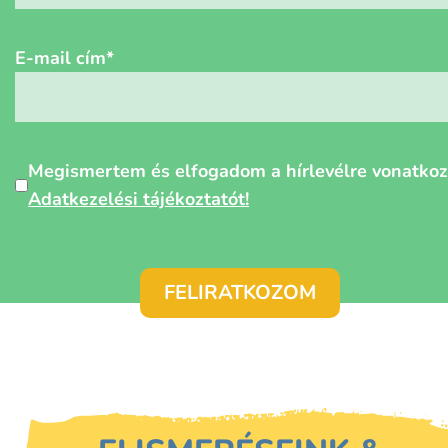
E-mail cím
*
Személyes
Megismertem és elfogadom a hírlevélre vonatko
adatok
Adatkezelési tájékoztatót!
védelme
*