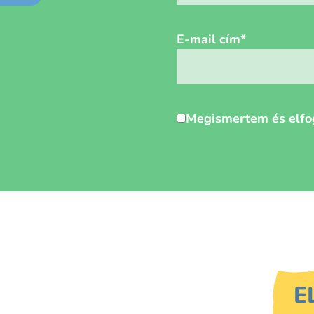
E-mail cím
*
Személyes
Megismertem és elfo
adatok
védelme
*
E