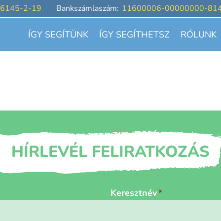
6145-2-19
Bankszámlaszám:
11600006-00000000-81
ÍGY SEGÍTÜNK
ÍGY SEGÍTHETSZ
RÓLUNK
HÍRLEVÉL FELIRATKOZÁS
Keresztnév