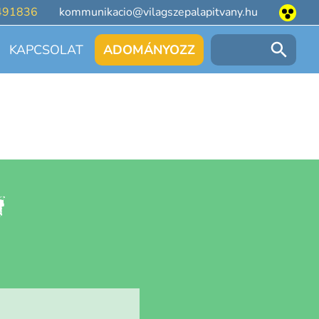
491836
kommunikacio@vilagszepalapitvany.hu
KAPCSOLAT
ADOMÁNYOZZ
Keresés: