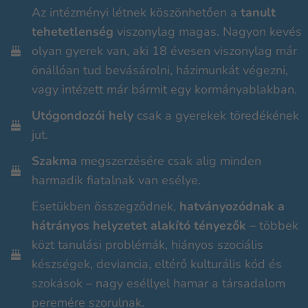
Az intézményi létnek köszönhetően a
tanult
tehetetlenség
viszonylag magas. Nagyon kevés
olyan gyerek van, aki 18 évesen viszonylag már
önállóan tud bevásárolni, házimunkát végezni,
vagy intézett már bármit egy kormányablakban.
Utógondozói hely
csak a gyerekek töredékének
jut.
Szakma
megszerzésére csak alig minden
harmadik fiatalnak van esélye.
Esetükben összegződnek,
hatványozódnak a
hátrányos helyzetet alakító tényezők
– többek
közt tanulási problémák, hiányos szociális
készségek, deviancia, eltérő kulturális kód és
szokások – nagy eséllyel hamar a társadalom
peremére szorulnak.