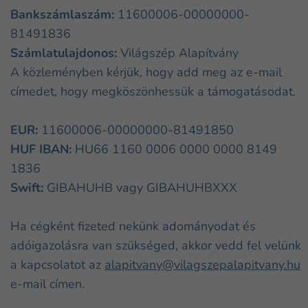
Bankszámlaszám:
11600006-00000000-
81491836
Számlatulajdonos:
Világszép Alapítvány
A közleményben kérjük, hogy add meg az e-mail
címedet, hogy megköszönhessük a támogatásodat.
EUR:
11600006-00000000-81491850
HUF IBAN:
HU66 1160 0006 0000 0000 8149
1836
Swift:
GIBAHUHB vagy GIBAHUHBXXX
Ha cégként fizeted nekünk adományodat és
adóigazolásra van szükséged, akkor vedd fel velünk
a kapcsolatot az
alapitvany@vilagszepalapitvany.hu
e-mail címen.