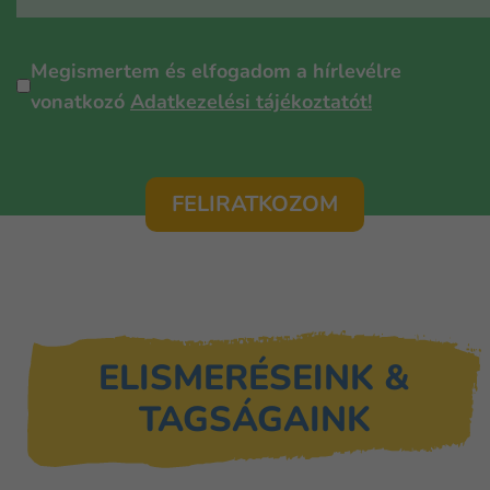
Személyes
Megismertem és elfogadom a hírlevélre
adatok
vonatkozó
Adatkezelési tájékoztatót!
védelme
*
ELISMERÉSEINK &
TAGSÁGAINK