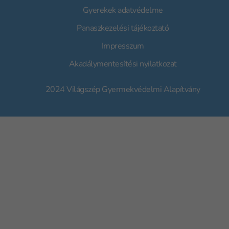
Gyerekek adatvédelme
Panaszkezelési tájékoztató
Impresszum
Akadálymentesítési nyilatkozat
2024 Világszép Gyermekvédelmi Alapítvány