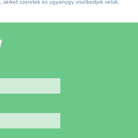
 akiket szeretek és ugyanúgy viselkedjek velük,