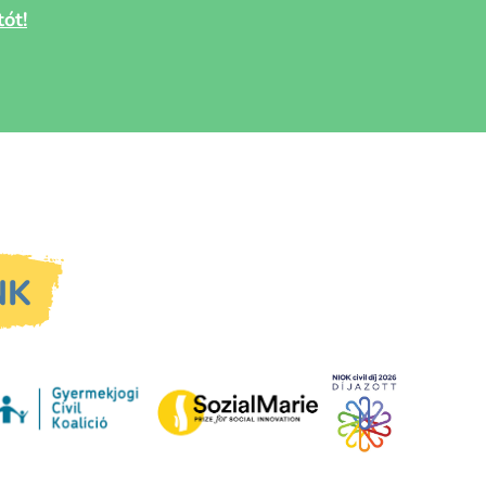
ót!
NK