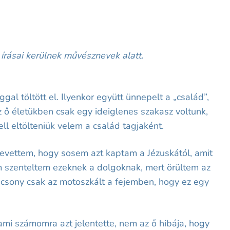
 írásai kerülnek művésznevek alatt.
al töltött el. Ilyenkor együtt ünnepelt a „család”,
az ő életükben csak egy ideiglenes szakasz voltunk,
ll eltölteniük velem a család tagjaként.
revettem, hogy sosem azt kaptam a Jézuskától, amit
m szenteltem ezeknek a dolgoknak, mert örültem az
ácsony csak az motoszkált a fejemben, hogy ez egy
ami számomra azt jelentette, nem az ő hibája, hogy