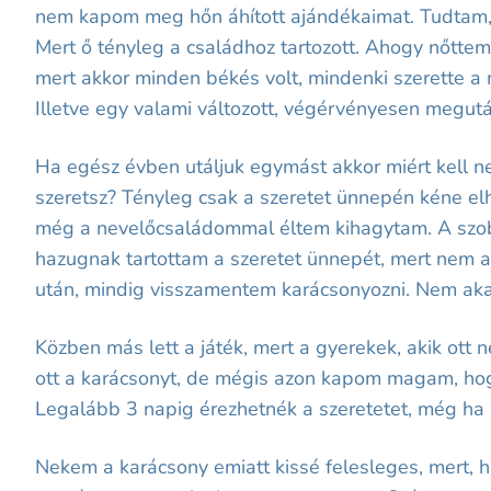
nem kapom meg hőn áhított ajándékaimat. Tudtam, a 
Mert ő tényleg a családhoz tartozott. Ahogy nőtte
mert akkor minden békés volt, mindenki szerette a
Illetve egy valami változott, végérvényesen megut
Ha egész évben utáljuk egymást akkor miért kell ne
szeretsz? Tényleg csak a szeretet ünnepén kéne el
még a nevelőcsaládommal éltem kihagytam. A szobá
hazugnak tartottam a szeretet ünnepét, mert nem 
után, mindig visszamentem karácsonyozni. Nem akar
Közben más lett a játék, mert a gyerekek, akik ott
ott a karácsonyt, de mégis azon kapom magam, hogy
Legalább 3 napig érezhetnék a szeretetet, még ha 
Nekem a karácsony emiatt kissé felesleges, mert, 