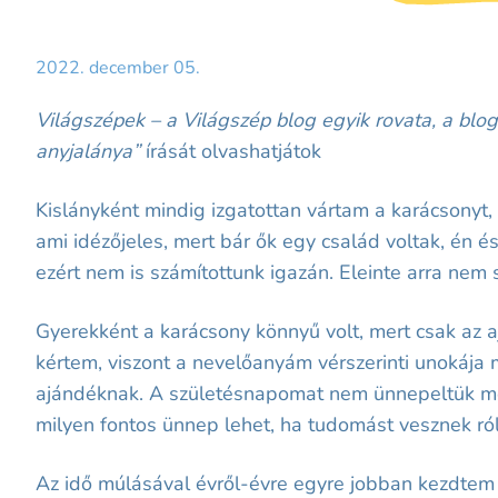
2022. december 05.
Világszépek – a Világszép blog egyik rovata, a blog
anyjalánya”
írását olvashatjátok
Kislányként mindig izgatottan vártam a karácsonyt, 
ami idézőjeles, mert bár ők egy család voltak, én é
ezért nem is számítottunk igazán. Eleinte arra nem 
Gyerekként a karácsony könnyű volt, mert csak az a
kértem, viszont a nevelőanyám vérszerinti unokája
ajándéknak. A születésnapomat nem ünnepeltük meg 
milyen fontos ünnep lehet, ha tudomást vesznek ró
Az idő múlásával évről-évre egyre jobban kezdtem m