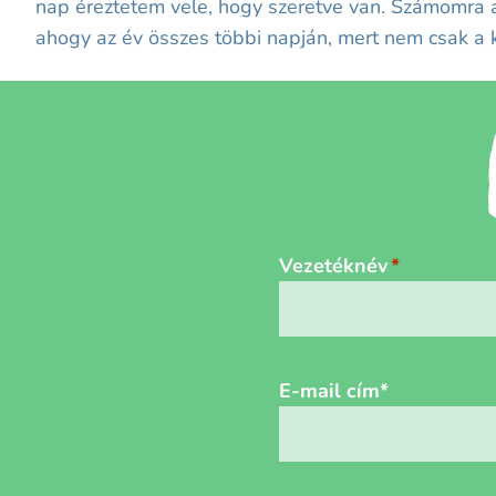
nap éreztetem vele, hogy szeretve van. Számomra a
ahogy az év összes többi napján, mert nem csak a 
Név
*
Vezetéknév
E-mail cím
*