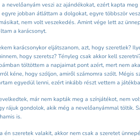
nevelőanyám veszi az ajándékokat, ezért kapta meg az 
m egyre jobban átláttam a dolgokat, egyre többször ve
 másikat, nem volt veszekedés. Amint vége lett az ünne
áltam a karácsonyt.
kem karácsonykor eljátszanom, azt, hogy szeretlek? Ily
hinnem, hogy szeretsz? Tényleg csak akkor kell szeretn
mban töltöttem a napjaimat pont azért, mert nem akart
arról kéne, hogy szóljon, amiről számomra szólt. Mégi
tam egyedül lenni, ezért inkább részt vettem a játékb
 nevelkedtek, már nem kapták meg a színjátékot, nem vo
 rájuk gondolok, akik még a nevelőanyámmal töltik. Sa
hamis is.
ha én szeretek valakit, akkor nem csak a szeretet ünn