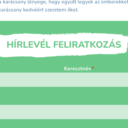
 karácsony lényege, hogy együtt legyek az emberekkel,
karácsony kedvéért szeretem őket.
HÍRLEVÉL FELIRATKOZÁS
Keresztnév