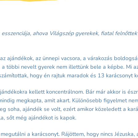
 esszenciája, ahova Világszép gyerekek, fiatal felnőttek
az ajándékok, az ünnepi vacsora, a várakozás boldogságg
s a többi nevelt gyerek nem illettünk bele a képbe. Mi 
számítottak, hogy én rajtuk maradok és 13 karácsonyt ke
jándékokra kellett koncentrálnom. Bár már akkor is ész
 mindig megkapta, amit akart. Különösebb figyelmet ne
soha, ajándék se volt, ezért amikor közeledett a kar
la, sőt még ajándékot is kapok.
egutálni a karácsonyt. Rájöttem, hogy nincs Jézuska, 