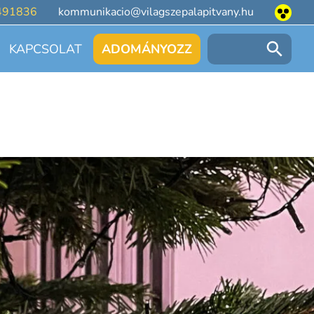
491836
kommunikacio@vilagszepalapitvany.hu
KAPCSOLAT
ADOMÁNYOZZ
Keresés: