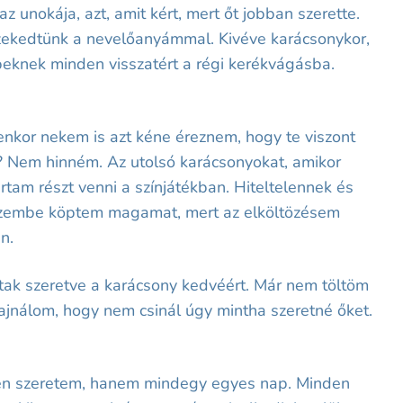
unokája, azt, amit kért, mert őt jobban szerette.
szekedtünk a nevelőanyámmal. Kivéve karácsonykor,
peknek minden visszatért a régi kerékvágásba.
enkor nekem is azt kéne éreznem, hogy te viszont
i? Nem hinném. Az utolsó karácsonyokat, amikor
am részt venni a színjátékban. Hiteltelennek és
s szembe köptem magamat, mert az elköltözésem
an.
ltak szeretve a karácsony kedvéért. Már nem töltöm
jnálom, hogy nem csinál úgy mintha szeretné őket.
epén szeretem, hanem mindegy egyes nap. Minden