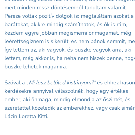
mert minden rossz döntésemből tanultam valamit.
Persze voltak pozitív dolgok is: megtaláltam azokat a
barátokat, akikre mindig számíthatok, és ők is rám,
kezdem egyre jobban megismerni önmagamat, még
leérettségiznem is sikerült, és nem bánok semmit, me
így lettem az, aki vagyok, és büszke vagyok arra, aki
lettem, még akkor is, ha néha nem hiszek benne, hog
büszke lehetek magamra.
Szóval a
„Mi lesz belőled kislányom?”
és ehhez hason
kérdésekre annyival válaszolnék, hogy egy értékes
ember, aki önmaga, mindig elmondja az őszintét, és
szeretettel közeledik az emberekhez, vagy csak simá
Lázin Loretta Kitti.