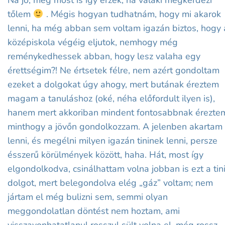
Na jó, még most is így érzek, ha valaki megkérdezi
tőlem
. Mégis hogyan tudhatnám, hogy mi akarok
lenni, ha még abban sem voltam igazán biztos, hogy 
középiskola végéig eljutok, nemhogy még
reménykedhessek abban, hogy lesz valaha egy
érettségim?! Ne értsetek félre, nem azért gondoltam
ezeket a dolgokat úgy ahogy, mert butának éreztem
magam a tanuláshoz (oké, néha előfordult ilyen is),
hanem mert akkoriban mindent fontosabbnak érezte
minthogy a jövőn gondolkozzam. A jelenben akartam
lenni, és megélni milyen igazán tininek lenni, persze
ésszerű körülmények között, haha. Hát, most így
elgondolkodva, csinálhattam volna jobban is ezt a tin
dolgot, mert belegondolva elég „gáz” voltam; nem
jártam el még bulizni sem, semmi olyan
meggondolatlan döntést nem hoztam, ami