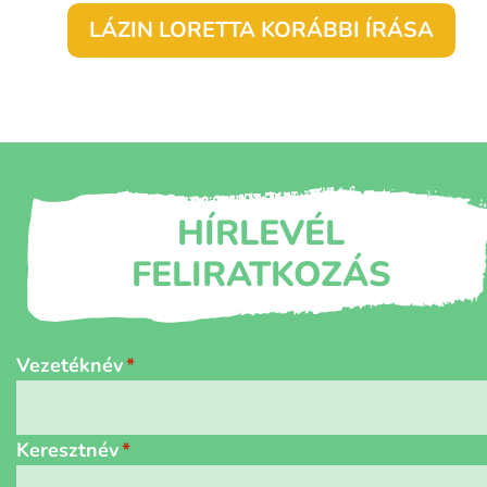
LÁZIN LORETTA KORÁBBI ÍRÁSA
HÍRLEVÉL
FELIRATKOZÁS
Név
*
Vezetéknév
Keresztnév