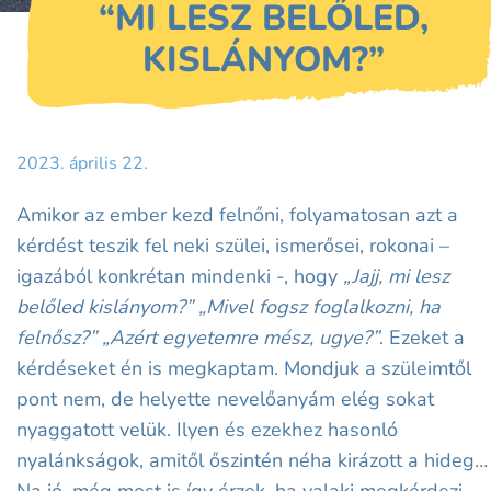
“MI LESZ BELŐLED,
KISLÁNYOM?”
2023. április 22.
Amikor az ember kezd felnőni, folyamatosan azt a
kérdést teszik fel neki szülei, ismerősei, rokonai –
igazából konkrétan mindenki -, hogy
„Jajj, mi lesz
belőled kislányom?”
„Mivel fogsz foglalkozni, ha
felnősz?” „Azért egyetemre mész, ugye?”
. Ezeket a
kérdéseket én is megkaptam. Mondjuk a szüleimtől
pont nem, de helyette nevelőanyám elég sokat
nyaggatott velük. Ilyen és ezekhez hasonló
nyalánkságok, amitől őszintén néha kirázott a hideg…