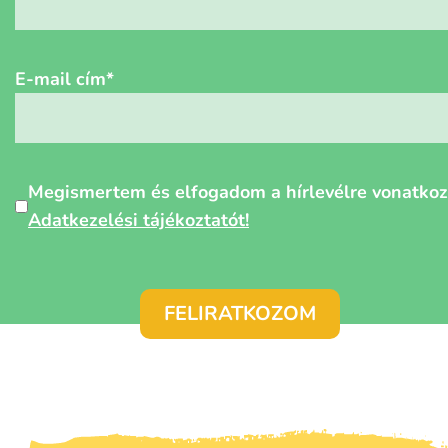
E-mail cím
*
Személyes
Megismertem és elfogadom a hírlevélre vonatko
adatok
Adatkezelési tájékoztatót!
védelme
*