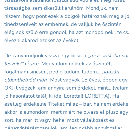
visszavonhatatlanul rosszul sült volna el, még rossz
társaságba sem sikerült kerülnöm. Mondjuk, nem
hiszem, hogy pont ezek a dolgok határoznák meg a j
tinédzseréveit az embernek, de valljuk be őszintén,
elég sok szülő erre gondol, ha azt mondod neki, te cs
élvezni akarod ezeket az éveket.
De kanyarodjunk vissza egy kicsit a
„mi leszek, ha na
leszek?”
részre. Megvallom nektek az őszintét,
fogalmam sincsen, pedig tudom, tudom…
„igazán
eldönthetnéd már!”
Most vagyok 18 éves, éppen egy
OKJ-t végzek, ami annyira sem érdekel, mint… (valam
jó hasonlatot találj ki ide, Loretta!) LORETTA). Ha
esetleg érdekelne Titeket mi az – bár, ha nem érdekel
akkor is elmondom, mert miért ne olvass el plusz egy
sort, ha már itt vagy, hehe: most vállalkozást és
bérügyintézést tanulok, ami leginkább annyit takar