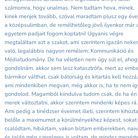
számomra, hogy unalmas. Nem tudtam hova, minek,
kinek menjek tovább, szóval maradtam plusz egy éve
a középsulimban, de remélhetőleg jövő ilyenkor már 
egyetem padjait fogom koptatni! Ugyanis végre
megtaláltam azt a szakot, ami szerintem igazán nek
való, legalábbis nagyon remélem: Kommunikáció és
Médiatudomány. De ha véletlen nem úgy sül el, ahog
gondolnám, akkor sem lesz katasztrófa, mert az emb
bármikor válthat, csak bátorság és kitartás kell hozzá,
ami mindenkiben megvan, még akkor is, ha te nem íg
gondolod. Magamból kiindulva tudom csak, de ha én
merek változtatni, akkor szerintem mindenki képes rá.
Ami pedig a tinédzser éveimet illeti, szerintem kihoz
belőle a maximumot a körülményekhez képest, sokat
csalódtam, hibáztam, vakon bíztam emberekben, naiv
és talán még szerelmes is voltam, de mindez megérte