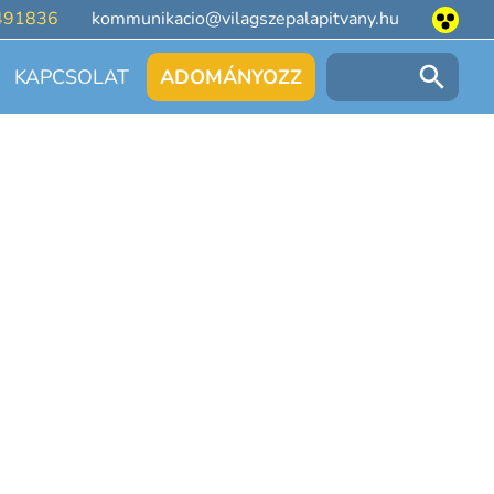
491836
kommunikacio@vilagszepalapitvany.hu
KAPCSOLAT
ADOMÁNYOZZ
Keresés: