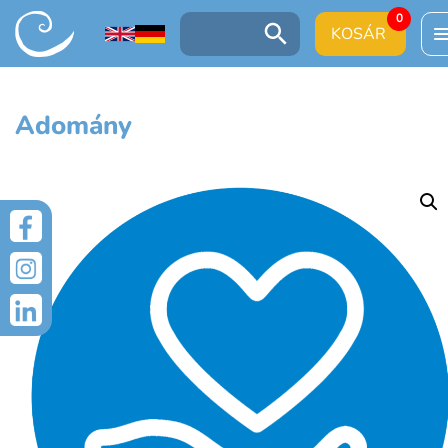
0
UGRÁS A TARTALOMRA
KOSÁR
Keresés:
Adomány