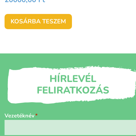
KOSÁRBA TESZEM
HÍRLEVÉL
FELIRATKOZÁS
Név
*
Vezetéknév