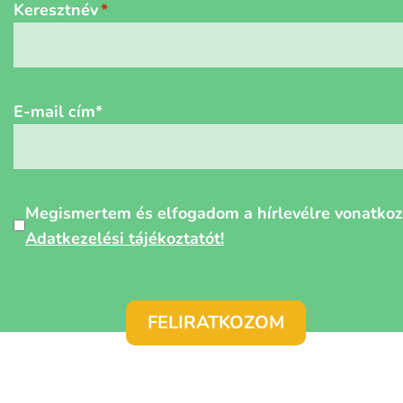
Keresztnév
E-mail cím
*
Személyes
Megismertem és elfogadom a hírlevélre vonatko
adatok
Adatkezelési tájékoztatót!
védelme
*